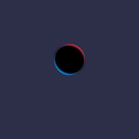
Hızlı Okuma Kurs Ücretleri
Sign up
Already have an account?
Sign in
Gizlilik İlkesi
Cayma Hakkı ve İade
Destek&Bilgi
Blog
Kurslar
Etkinlik&Seminer
FAQ’s
İletişim
Bülten aboneliği için email adresinizi yazınız.