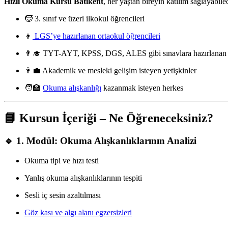
Hızlı Okuma Kursu Batıkent
, her yaştan bireyin katılım sağlayabil
🧒 3. sınıf ve üzeri ilkokul öğrencileri
👦
LGS’ye hazırlanan ortaokul öğrencileri
👨‍🎓 TYT-AYT, KPSS, DGS, ALES gibi sınavlara hazırlanan lis
👩‍💼 Akademik ve mesleki gelişim isteyen yetişkinler
🧑‍🏫
Okuma alışkanlığı
kazanmak isteyen herkes
📘 Kursun İçeriği – Ne Öğreneceksiniz?
🔹 1. Modül: Okuma Alışkanlıklarının Analizi
Okuma tipi ve hızı testi
Yanlış okuma alışkanlıklarının tespiti
Sesli iç sesin azaltılması
Göz kası ve algı alanı egzersizleri