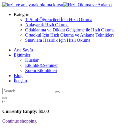
Skip
to
Kategori
content
1. Sınıf Öğrencileri İçin Hızlı Okuma
Anlayarak Hızlı Okuma
Odaklanma ve Dikkat Geliştirme ile Hızlı Okuma
Ortaokul İçin Hızlı Okuma ve Anlama Teknikleri
Sınavlara Hazırlık İçin Hızlı Okuma
Ana Sayfa
Eğitimler
Kurslar
Etkinlik&Seminer
Zoom Etkinlikleri
Blog
İletişim
0
Currently Empty:
$
0
.00
Continue shopping