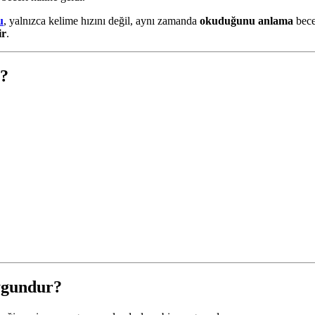
u
, yalnızca kelime hızını değil, aynı zamanda
okuduğunu anlama
bece
ir
.
z?
ygundur?