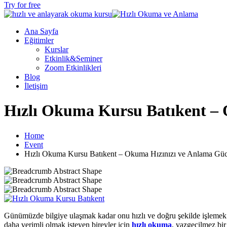
Try for free
Ana Sayfa
Eğitimler
Kurslar
Etkinlik&Seminer
Zoom Etkinlikleri
Blog
İletişim
Hızlı Okuma Kursu Batıkent –
Home
Event
Hızlı Okuma Kursu Batıkent – Okuma Hızınızı ve Anlama Güc
Günümüzde bilgiye ulaşmak kadar onu hızlı ve doğru şekilde işlemek d
daha verimli olmak isteyen bireyler için
hızlı okuma
, vazgeçilmez bir 